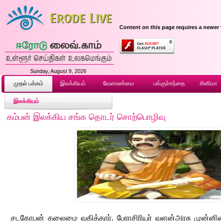
Content on this page requires a newer 
Sunday, August 9, 2026
முதல் ப‌க்க‌ம்
இலக்கியம்
வேளாண்மை
பங்குச்சந்தை
சினிமா
இலக்கியம்
கம்பன் இலக்கிய சங்க தொடர் சொற்பொழிவு
சடகோபன் தலைமை வகித்தார். பேராசிரியர் வளன்அரசு முன்ன