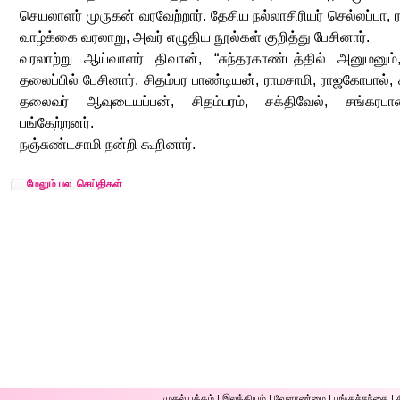
செயலாளர் முருகன் வரவேற்றார். தேசிய நல்லாசிரியர் செல்லப்பா, ர
வாழ்க்கை வரலாறு, அவர் எழுதிய நூல்கள் குறித்து பேசினார்.
வரலாற்று ஆய்வாளர் திவான், “சுந்தரகாண்டத்தில் அனுமனும்,
தலைப்பில் பேசினார். சிதம்பர பாண்டியன், ராமசாமி, ராஜகோபால், சுந்
தலைவர் ஆவுடையப்பன், சிதம்பரம், சக்திவேல், சங்கரபாண
பங்கேற்றனர்.
நஞ்சுண்டசாமி நன்றி கூறினார்.
மேலும் பல செய்திகள்
முதல் ப‌க்க‌ம்
|
இலக்கியம்
|
வேளாண்மை
|
பங்குச்சந்தை
|