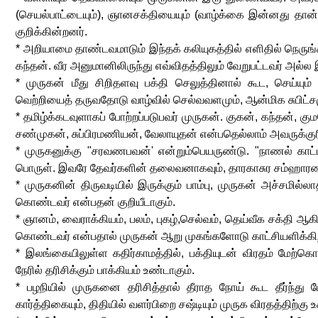
(செயல்பாட்டையும்), ஞானசக்தியையும் (வாழ்க்கை இன்னது தான் 
குறிக்கின்றனர்.
* அறியாமை தாண்டவமாடும் இந்தக் கலியுகத்தில் எளிதில் நெருங
கந்தன். வீர அனுமானிலிருந்து எவ்விதத்திலும் வேறுபட்டவர் அல்ல 
* முருகன் மீது சிறிதளவு பக்தி செலுத்தினால் கூட, செய்யும
வெற்றியைத் தருவதோடு வாழ்வில் செல்வவளமும், ஆன்மிக சுபிட்சமு
* தமிழ்க்கடவுளாகப் போற்றப்படுபவர் முருகன். குகன், கந்தன், கு
சண்முகன், சுப்பிரமணியன், வேலாயுதன் என்பதெல்லாம் அவருக்குர
* முருகனுக்கு "சரவணபவன்' என்றும்பெயருண்டு. "நாணல் காட்டி
பொருள். இவரே தேவர்களின் தலைவனாகவும், தாரகாசுர சம்ஹாரனா
* முருகனின் திருவடியில் இருக்கும் பாம்பு, முருகன் அச்சமில
கொண்டவர் என்பதன் குறியீடாகும்.
* ஞானம், வைராக்கியம், பலம், புகழ்,செல்வம், தெய்வீக சக்தி
கொண்டவர் என்பதால் முருகன் ஆறு முகங்களோடு காட்சியளிக்கிற
* இலங்கையிலுள்ள கதிர்காமத்தில், பக்தியுடன் விரதம் மேற்க
நேரில் தரிசிக்கும் பாக்கியம் உண்டாகும்.
* பழநியில் முருகனை தரிசித்தால் தீராத நோய் கூட தீர்ந்து போ
கார்த்திகையும், திதியில் வளர்பிறை சஷ்டியும் முருக விரதத்திற்கு