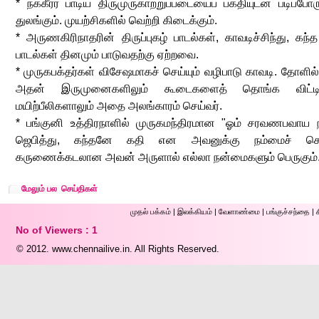
* நக்கீரர் பாடிய திருமுருகாற்றுப்படையைப் பக்தியுடன் படிப்ப
துலங்கும். முயற்சிகளில் வெற்றி கிடைக்கும்.
* அருணகிரிநாதரின் திருப்புகழ் பாடல்கள், காவடிச்சிந்து, கந
பாடல்கள் தினமும் பாடுவதற்கு ஏற்றவை.
* முருகபக்தர்கள் விசேஷமாகச் செய்யும் வழிபாடு காவடி. தோளில்
அதன் இருமுனைகளிலும் கூடைகளைத் தொங்க விட்டிருப்
மயிற்பீலிகளாலும் அதை அலங்காரம் செய்வர்.
* பங்குனி உத்திரநாளில் முருகமந்திரமான "ஓம் சரவணபவாய 
ஜெபித்து, கந்தனே கதி என அவனுக்கு நம்மைச் சொந்த
கருணைக்கடலான அவன் அருளால் எல்லா நன்மைகளும் பெருகும்
மேலும் பல செய்திகள்
முதல் ப‌க்க‌ம்
|
இலக்கியம்
|
வேளாண்மை
|
பங்குச்சந்தை
|
No of Viewers : 1
© 2012.
www.chennailive.in.
All Rights Reserved.