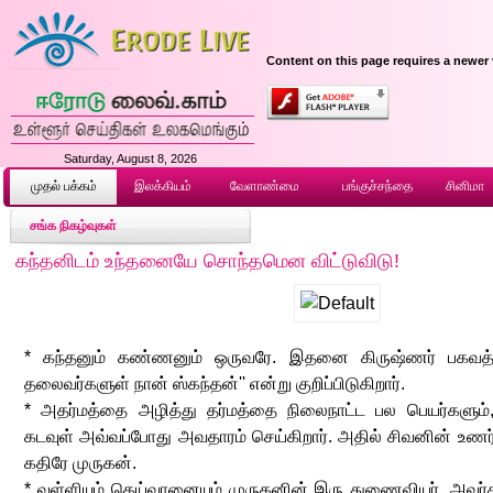
Content on this page requires a newer 
Saturday, August 8, 2026
முதல் ப‌க்க‌ம்
இலக்கியம்
வேளாண்மை
பங்குச்சந்தை
சினிமா
சங்க நிகழ்வுகள்
கந்தனிடம் உந்தனையே சொந்தமென விட்டுவிடு!
* கந்தனும் கண்ணனும் ஒருவரே. இதனை கிருஷ்ணர் பகவத்க
தலைவர்களுள் நான் ஸ்கந்தன்'' என்று குறிப்பிடுகிறார்.
* அதர்மத்தை அழித்து தர்மத்தை நிலைநாட்ட பல பெயர்களும்,
கடவுள் அவ்வப்போது அவதாரம் செய்கிறார். அதில் சிவனின் உணர்வ
கதிரே முருகன்.
* வள்ளியும் தெய்வானையும் முருகனின் இரு துணைவியர். அவர்க